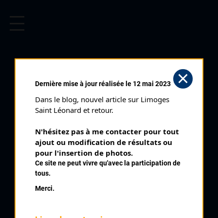
CYCLISME EN LIMOUSIN
Archives cyclistes du Limousin depuis le début du 20ème
siècle.
HRECHYN SERTHIY
Dernière mise à jour réalisée le 12 mai 2023
Dans le blog, nouvel article sur Limoges 
PALMARÈS
Saint Léonard et retour.
2000 , Albi
2000
N'hésitez pas à me contacter pour tout 
ajout ou modification de résultats ou 
1
pour l'insertion de photos.
Tour de la Corrèze Classement Jeunes
Ce site ne peut vivre qu'avec la participation de
8
Tour de la Corrèze 5 ème étape
tous.
Merci.
QUELQUES COUREURS DE LA