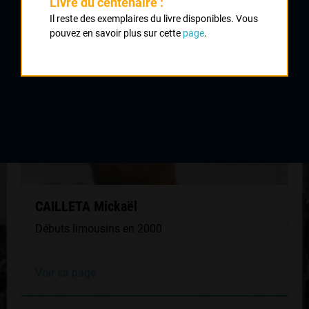
Livre du centenaire :
MÊME GÉNÉRATION
Il reste des exemplaires du livre disponibles. Vous
pouvez en savoir plus sur cette
page
.
CAILLETA Mickaël
Débuts limousins en 2000
Voir sa page