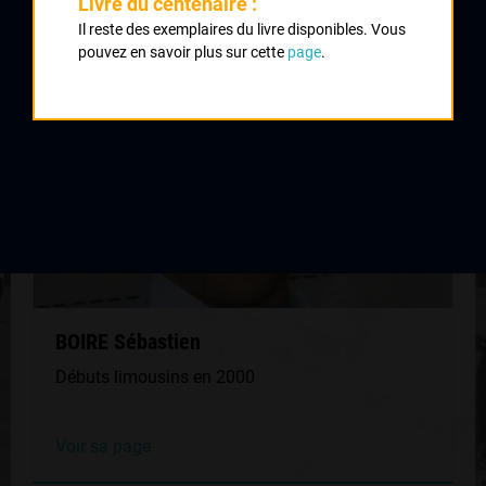
QUELQUES COUREURS DE LA
Livre du centenaire :
MÊME GÉNÉRATION
Il reste des exemplaires du livre disponibles. Vous
pouvez en savoir plus sur cette
page
.
BOIRE Sébastien
Débuts limousins en 2000
Voir sa page