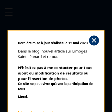
CYCLISME EN LIMOUSIN
Archives cyclistes du Limousin depuis le début du 20ème
siècle.
BRILLAT JÉRÉMIE
Dernière mise à jour réalisée le 12 mai 2023
Dans le blog, nouvel article sur Limoges 
PALMARÈS
Saint Léonard et retour.
2000 , UC Condat
2000
N'hésitez pas à me contacter pour tout 
ajout ou modification de résultats ou 
2001
Championnat du Limousin des 2 km Contre la Montre
pour l'insertion de photos.
8
2002
Minimes
Ce site ne peut vivre qu'avec la participation de
2003
9
Segonzac Minimes
tous.
2004
Merci.