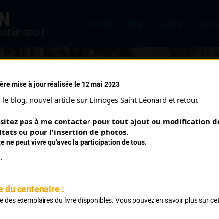
IN
Accueil
Blog
Galerie
Infos
20ÈME SIÈCLE.
ère mise à jour réalisée le 12 mai 2023
BUSSIERE NICOLAS
le blog, nouvel article sur Limoges Saint Léonard et retour.
sitez pas à me contacter pour tout ajout ou modification de
PALMARÈS
ltats ou pour l'insertion de photos.
te ne peut vivre qu'avec la participation de tous.
ignac
.
 de Saint Sulpice Laurière Juniors
e du centenaire :
ste des exemplaires du livre disponibles. Vous pouvez en savoir plus sur ce
 de Saint Yrieix La Perche Juniors
.