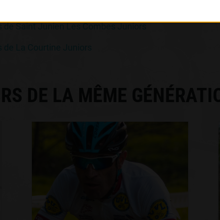
 de Peyrilhac Juniors
s de Saint Junien Les Combes Juniors
 de La Courtine Juniors
RS DE LA MÊME GÉNÉRATI