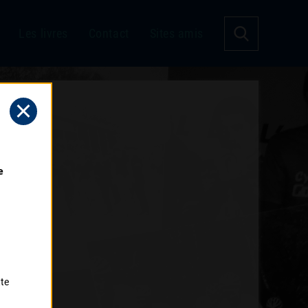
Les livres
Contact
Sites amis
 
tte