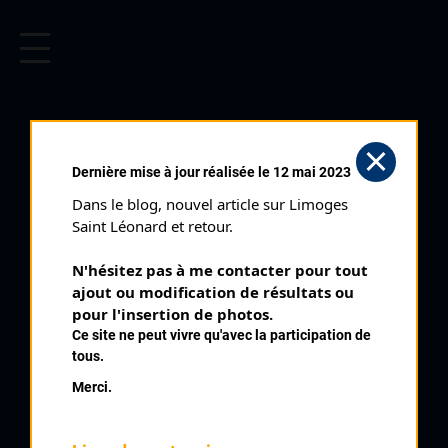
CYCLISME EN LIMOUSIN
Archives cyclistes du Limousin depuis le début du 20ème
siècle.
RAIMBOEUF BAYRAND
Dernière mise à jour réalisée le 12 mai 2023
PIERRINE
Dans le blog, nouvel article sur Limoges 
Saint Léonard et retour.
PALMARÈS
N'hésitez pas à me contacter pour tout 
ajout ou modification de résultats ou 
1996 , EC Ambazac, Limousin
1996
pour l'insertion de photos.
1997
Ce site ne peut vivre qu'avec la participation de
1
Duo Limousin Féminines
1998
tous.
1999
1
Tour de la Haute Vienne Féminin 1 ère étape
Merci.
2
Razès Beaune Les Mines Féminines
2
Championnat du Limousin Féminines