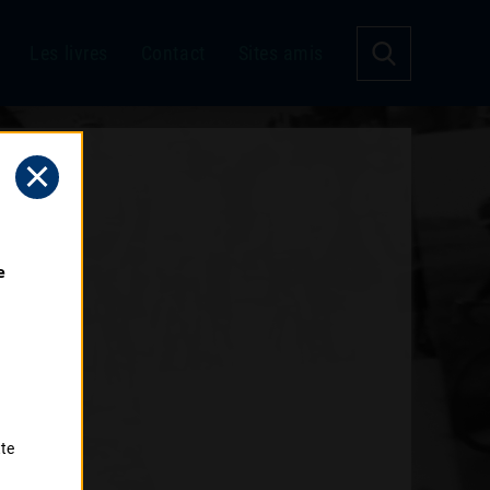
Les livres
Contact
Sites amis
 
tte