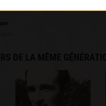
PALMARÈS
rque
eugeot
RS DE LA MÊME GÉNÉRATI