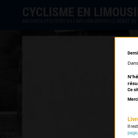
CYCLISME EN LIMOUS
ARCHIVES CYCLISTES DU LIMOUSIN DEPUIS LE DÉBUT DU 
Derni
Dans 
N'hé
résu
Ce si
Merci
Livr
Il re
page