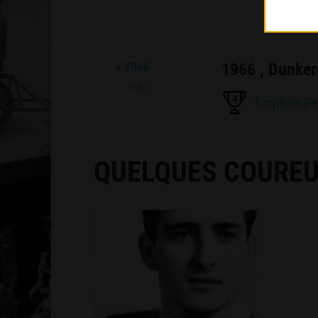
1966 , Dunke
1966
1967
4
Trophée P
QUELQUES COUREU