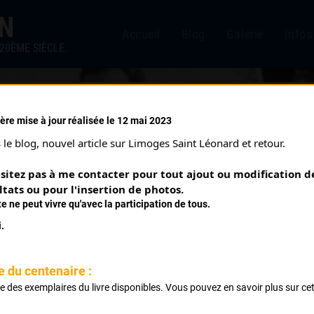
IN
Accueil
Blog
Galerie
Infos
20ÈME SIÈCLE.
ère mise à jour réalisée le 12 mai 2023
le blog, nouvel article sur Limoges Saint Léonard et retour.
sitez pas à me contacter pour tout ajout ou modification de
ltats ou pour l'insertion de photos.
te ne peut vivre qu'avec la participation de tous.
.
e du centenaire :
SAMYN JOSÉ
ste des exemplaires du livre disponibles. Vous pouvez en savoir plus sur ce
.