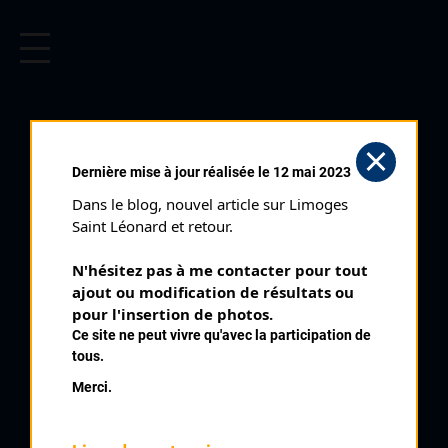
CYCLISME EN LIMOUSIN
Archives cyclistes du Limousin depuis le début du 20ème
siècle.
Dernière mise à jour réalisée le 12 mai 2023
Dans le blog, nouvel article sur Limoges 
Saint Léonard et retour.
N'hésitez pas à me contacter pour tout 
ajout ou modification de résultats ou 
pour l'insertion de photos.
Ce site ne peut vivre qu'avec la participation de
tous.
CESSAT JEAN CLAUDE
Merci.
PALMARÈS