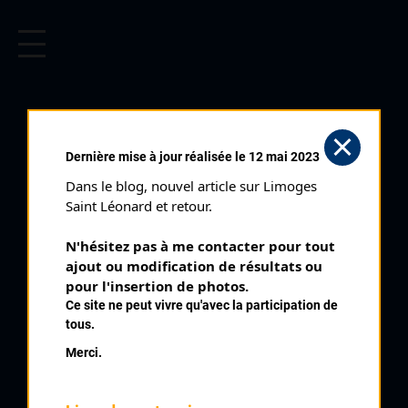
CYCLISME EN LIMOUSIN
Archives cyclistes du Limousin depuis le début du 20ème
siècle.
FLANDROIS DOMINIQUE
Dernière mise à jour réalisée le 12 mai 2023
Dans le blog, nouvel article sur Limoges 
PALMARÈS
Saint Léonard et retour.
1983 , Pays de Loire
1983
N'hésitez pas à me contacter pour tout 
ajout ou modification de résultats ou 
9
pour l'insertion de photos.
Sérandon Cyclosportifs
Ce site ne peut vivre qu'avec la participation de
tous.
Merci.
QUELQUES COUREURS DE LA
MÊME GÉNÉRATION