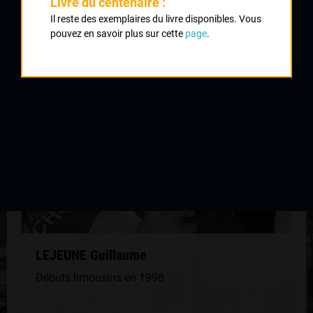
Livre du centenaire :
Il reste des exemplaires du livre disponibles. Vous
QUELQUES COUREURS DE LA
pouvez en savoir plus sur cette
page
.
MÊME GÉNÉRATION
LEJEUNE Guillaume
Débuts limousins en 1998