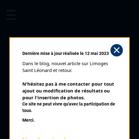
CYCLISME EN LIMOUSIN
Archives cyclistes du Limousin depuis le début du 20ème
siècle.
DESPRES SYLVAIN
Dernière mise à jour réalisée le 12 mai 2023
Dans le blog, nouvel article sur Limoges 
PALMARÈS
Saint Léonard et retour.
1998 , CR4C Roanne
1998
N'hésitez pas à me contacter pour tout 
ajout ou modification de résultats ou 
1999
9
pour l'insertion de photos.
Gouzon
2000
Ce site ne peut vivre qu'avec la participation de
2003
tous.
2004
Merci.
2006
2007