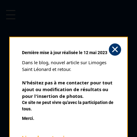
CYCLISME EN LIMOUSIN
Archives cyclistes du Limousin depuis le début du 20ème
siècle.
COUDON J
Dernière mise à jour réalisée le 12 mai 2023
Dans le blog, nouvel article sur Limoges 
PALMARÈS
Saint Léonard et retour.
1997 , Maurs
1997
N'hésitez pas à me contacter pour tout 
ajout ou modification de résultats ou 
9
pour l'insertion de photos.
Brive Cadets
Ce site ne peut vivre qu'avec la participation de
tous.
Merci.
QUELQUES COUREURS DE LA
MÊME GÉNÉRATION