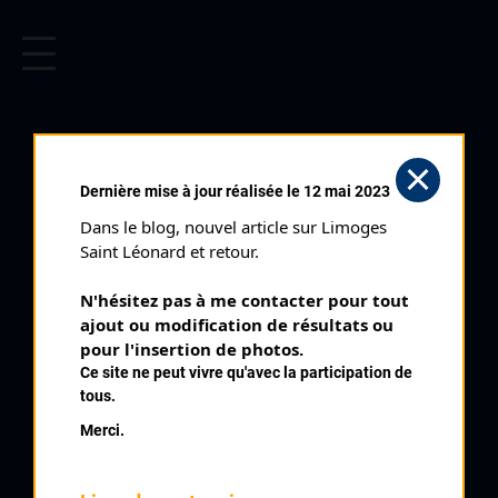
CYCLISME EN LIMOUSIN
Archives cyclistes du Limousin depuis le début du 20ème
siècle.
LEBOUDEC D
Dernière mise à jour réalisée le 12 mai 2023
Dans le blog, nouvel article sur Limoges 
PALMARÈS
Saint Léonard et retour.
1995 , US Plounargoua
1995
N'hésitez pas à me contacter pour tout 
ajout ou modification de résultats ou 
5
pour l'insertion de photos.
Chéronnac
Ce site ne peut vivre qu'avec la participation de
tous.
Merci.
QUELQUES COUREURS DE LA
MÊME GÉNÉRATION