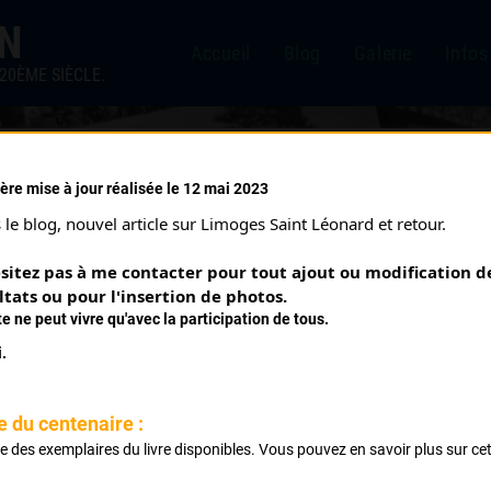
IN
Accueil
Blog
Galerie
Infos
20ÈME SIÈCLE.
ère mise à jour réalisée le 12 mai 2023
GUERIN JEAN FRANÇOIS
le blog, nouvel article sur Limoges Saint Léonard et retour.
sitez pas à me contacter pour tout ajout ou modification de
PALMARÈS
ltats ou pour l'insertion de photos.
te ne peut vivre qu'avec la participation de tous.
 Pellegruen
.
e La Victoire
e du centenaire :
ste des exemplaires du livre disponibles. Vous pouvez en savoir plus sur ce
.