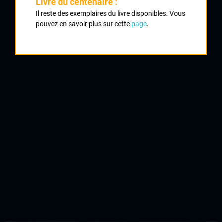
Livre du centenaire :
Il reste des exemplaires du livre disponibles. Vous
1981 ,
1981
pouvez en savoir plus sur cette
page
.
1984
7
Tour du Vaucluse
1986
1987
QUELQUES COUREURS DE LA
MÊME GÉNÉRATION