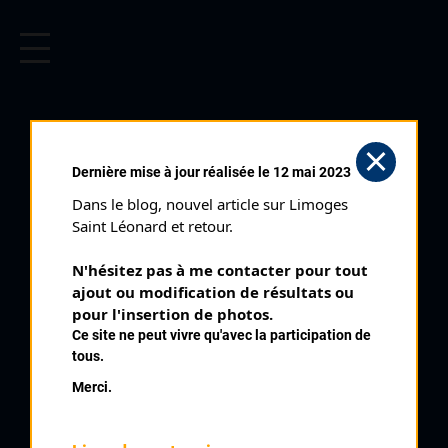
CYCLISME EN LIMOUSIN
Archives cyclistes du Limousin depuis le début du 20ème
siècle.
Dernière mise à jour réalisée le 12 mai 2023
Dans le blog, nouvel article sur Limoges 
Saint Léonard et retour.
N'hésitez pas à me contacter pour tout 
ajout ou modification de résultats ou 
pour l'insertion de photos.
Ce site ne peut vivre qu'avec la participation de
tous.
CHEVALIER PHILIPPE
Merci.
PALMARÈS