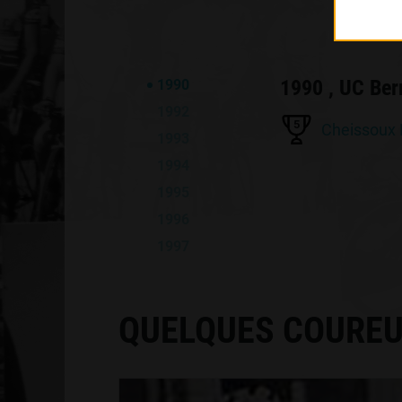
1990 , UC Ber
1990
1992
5
Cheissoux
1993
1994
1995
1996
1997
QUELQUES COUREU