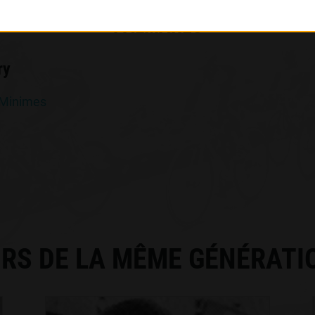
PALMARÈS
ry
 Minimes
RS DE LA MÊME GÉNÉRATI