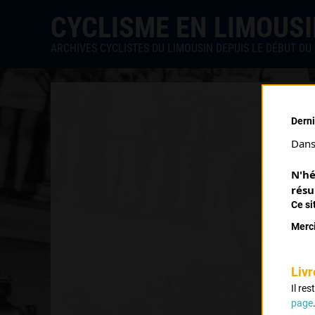
CYCLISME EN LIMOUS
ARCHIVES CYCLISTES DU LIMOUSIN DEPUIS LE DÉBUT DU 
Derni
Dans 
N'hé
résu
Ce si
Merci
Livr
Il re
page