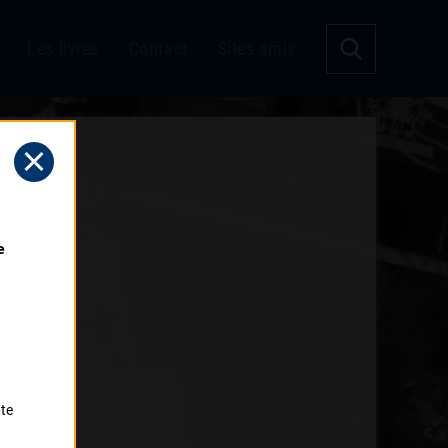
Les livres
Contact
Sites amis
 
tte