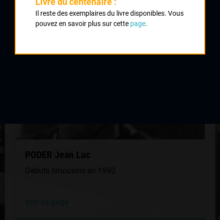
QUELQUES COUREURS DE LA
Livre du centenaire :
MÊME GÉNÉRATION
Il reste des exemplaires du livre disponibles. Vous
pouvez en savoir plus sur cette
page
.
PODER Jean Luc
Débuts limousins en 1990
Voir sa page