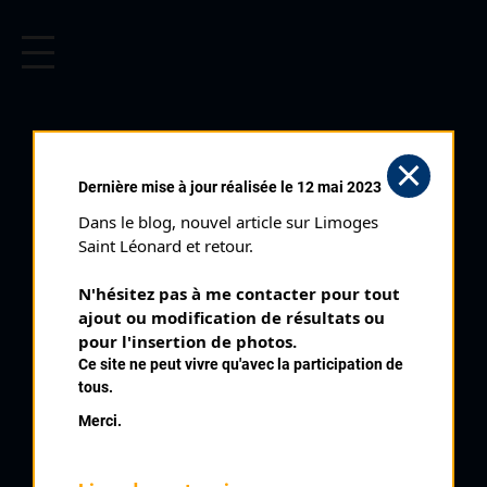
CYCLISME EN LIMOUSIN
Archives cyclistes du Limousin depuis le début du 20ème
siècle.
ABREU DAVID
Dernière mise à jour réalisée le 12 mai 2023
Dans le blog, nouvel article sur Limoges 
PALMARÈS
Saint Léonard et retour.
1990 , JP Lussac Les Châteaux
1990
N'hésitez pas à me contacter pour tout 
ajout ou modification de résultats ou 
1991
9
pour l'insertion de photos.
La Croix sur Gartempe Minimes
1992
Ce site ne peut vivre qu'avec la participation de
1993
10
Saint Maurice Les Brousses Minimes
tous.
1995
Merci.