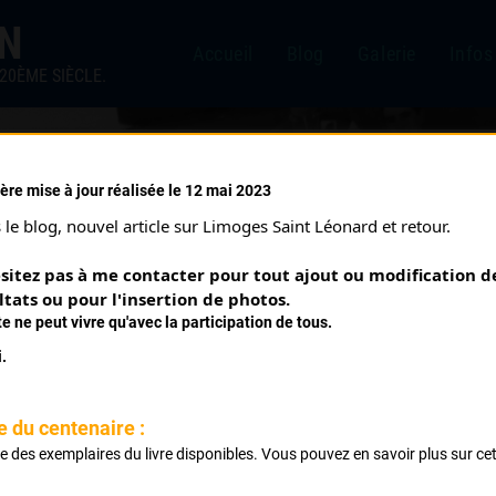
IN
Accueil
Blog
Galerie
Infos
20ÈME SIÈCLE.
ère mise à jour réalisée le 12 mai 2023
IMONEAU (PRÉNOM INCONN
le blog, nouvel article sur Limoges Saint Léonard et retour.
sitez pas à me contacter pour tout ajout ou modification de
PALMARÈS
ltats ou pour l'insertion de photos.
te ne peut vivre qu'avec la participation de tous.
son
.
e Saint Géraud
e du centenaire :
ste des exemplaires du livre disponibles. Vous pouvez en savoir plus sur ce
.