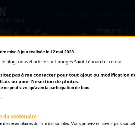
IN
Accueil
Blog
Galerie
Infos
20ÈME SIÈCLE.
ère mise à jour réalisée le 12 mai 2023
PLANTIE (PRÉNOM INCONNU
le blog, nouvel article sur Limoges Saint Léonard et retour.
sitez pas à me contacter pour tout ajout ou modification de
PALMARÈS
ltats ou pour l'insertion de photos.
te ne peut vivre qu'avec la participation de tous.
.
re
e du centenaire :
ste des exemplaires du livre disponibles. Vous pouvez en savoir plus sur ce
.