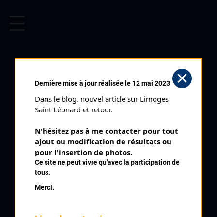
CYCLISME EN LIMOUSIN
Archives cyclistes du Limousin depuis le début du 20ème
siècle.
BOYER GÉRARD
Dernière mise à jour réalisée le 12 mai 2023
Dans le blog, nouvel article sur Limoges 
PALMARÈS
Saint Léonard et retour.
1961 , CRCL
1961
N'hésitez pas à me contacter pour tout 
ajout ou modification de résultats ou 
1962
7
pour l'insertion de photos.
Limoges Saint Léonard et retour Cadets
1963
Ce site ne peut vivre qu'avec la participation de
tous.
Merci.
QUELQUES COUREURS DE LA
MÊME GÉNÉRATION