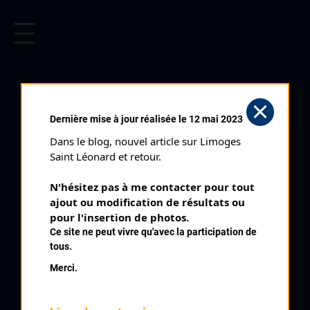
CYCLISME EN LIMOUSIN
Archives cyclistes du Limousin depuis le début du 20ème
siècle.
BOYER F
Dernière mise à jour réalisée le 12 mai 2023
Dans le blog, nouvel article sur Limoges 
PALMARÈS
Saint Léonard et retour.
1977 , VC Tulle
1977
N'hésitez pas à me contacter pour tout 
ajout ou modification de résultats ou 
3
pour l'insertion de photos.
Objat Classement Juniors
Ce site ne peut vivre qu'avec la participation de
tous.
Merci.
QUELQUES COUREURS DE LA
MÊME GÉNÉRATION