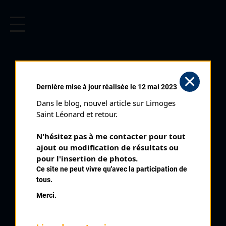
CYCLISME EN LIMOUSIN
Archives cyclistes du Limousin depuis le début du 20ème
siècle.
FURLANETTO NICOLAS
Dernière mise à jour réalisée le 12 mai 2023
Dans le blog, nouvel article sur Limoges 
PALMARÈS
Saint Léonard et retour.
1988 , UC Condat
1988
N'hésitez pas à me contacter pour tout 
ajout ou modification de résultats ou 
1989
2
pour l'insertion de photos.
Critérium Régional des 3 km Minimes
1990
Ce site ne peut vivre qu'avec la participation de
1991
3
La Croix sur Gartempe Minimes
tous.
1992
7
Saint Sornin La Marche
Merci.
1993
8
Championnat du Limousin Minimes
1994
1996
9