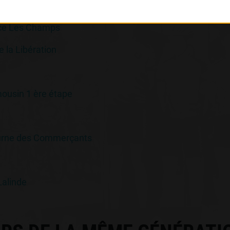
ain des Prés
ice Les Champs
e la Libération
mousin 1 ère étape
urne des Commerçants
Lalinde