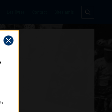
Les livres
Contact
Sites amis
 
tte