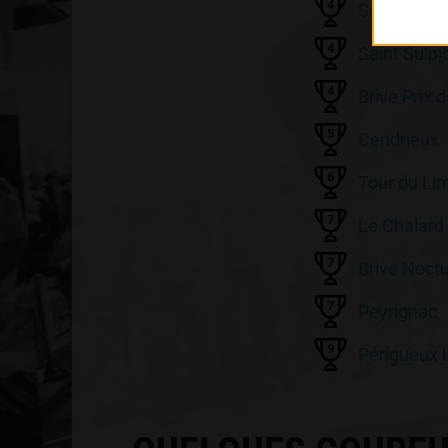
4
Saint Germ
4
Saint Sulp
4
Brive Prix d
5
Cendrieux
6
Tour du Li
7
Le Chalard
7
Brive Noct
7
Peyrignac
9
Périgueux 