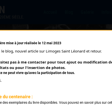
IN
Accueil
Blog
Galerie
Infos
20ÈME SIÈCLE.
ère mise à jour réalisée le 12 mai 2023
WILDGOSSE MARTIN
le blog, nouvel article sur Limoges Saint Léonard et retour.
sitez pas à me contacter pour tout ajout ou modification de
PALMARÈS
ltats ou pour l'insertion de photos.
te ne peut vivre qu'avec la participation de tous.
igueux, Aquitaine
.
uberoche
e du centenaire :
ste des exemplaires du livre disponibles. Vous pouvez en savoir plus sur ce
onneval
.