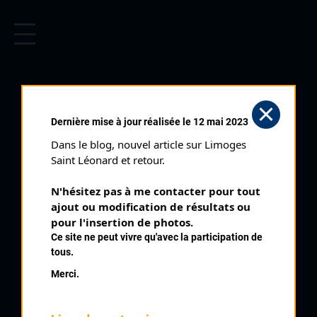
CYCLISME EN LIMOUSIN
Archives cyclistes du Limousin depuis le début du 20ème
siècle.
VOUTAT DANIEL
Dernière mise à jour réalisée le 12 mai 2023
Dans le blog, nouvel article sur Limoges 
PALMARÈS
Saint Léonard et retour.
1972 ,
1972
N'hésitez pas à me contacter pour tout 
ajout ou modification de résultats ou 
1973
8
pour l'insertion de photos.
Route de France
Ce site ne peut vivre qu'avec la participation de
tous.
Merci.
QUELQUES COUREURS DE LA
MÊME GÉNÉRATION