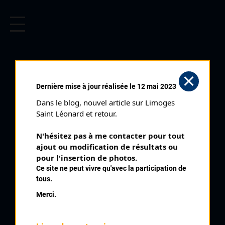
CYCLISME EN LIMOUSIN
Archives cyclistes du Limousin depuis le début du 20ème
siècle.
Dernière mise à jour réalisée le 12 mai 2023
Dans le blog, nouvel article sur Limoges 
Saint Léonard et retour.
N'hésitez pas à me contacter pour tout 
ajout ou modification de résultats ou 
pour l'insertion de photos.
Ce site ne peut vivre qu'avec la participation de
tous.
SABARLY MICHEL
Merci.
PALMARÈS