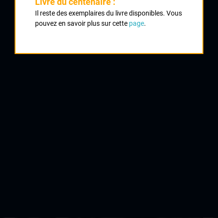
Livre du centenaire :
Il reste des exemplaires du livre disponibles. Vous
1980 , Auvergne
1980
pouvez en savoir plus sur cette
page
.
1981
10
Vieilleville
1982
1986
QUELQUES COUREURS DE LA
MÊME GÉNÉRATION