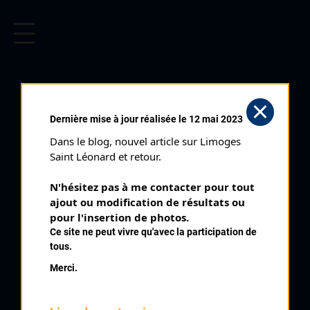
CYCLISME EN LIMOUSIN
Archives cyclistes du Limousin depuis le début du 20ème
siècle.
DOLHATS CHRISTIAN
Dernière mise à jour réalisée le 12 mai 2023
Dans le blog, nouvel article sur Limoges 
PALMARÈS
Saint Léonard et retour.
1978 , VC Aturin
1978
N'hésitez pas à me contacter pour tout 
ajout ou modification de résultats ou 
1979
1
pour l'insertion de photos.
Panazol
Ce site ne peut vivre qu'avec la participation de
2
Périgueux 100 tours des boulevards
tous.
7
Bujaleuf
Merci.
8
Monpazier