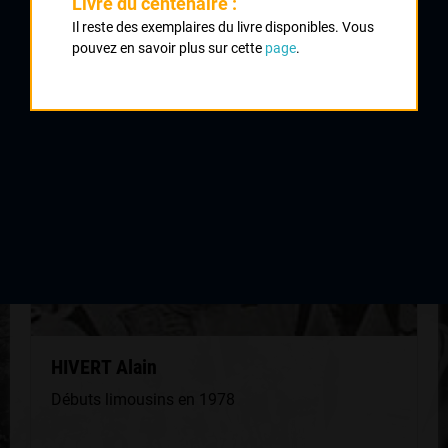
Livre du centenaire :
Il reste des exemplaires du livre disponibles. Vous
QUELQUES COUREURS DE LA
pouvez en savoir plus sur cette
page
.
MÊME GÉNÉRATION
HIVERT Alain
Débuts limousins en 1978