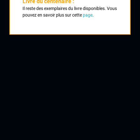
Livre du centenaire :
Il reste des exemplaires du livre disponibles. Vous
1978 , Vineuil
1978
pouvez en savoir plus sur cette
page
.
1979
1
Soubrebost
1981
1982
1
Boussac Bourg
1983
1987
QUELQUES COUREURS DE LA
MÊME GÉNÉRATION