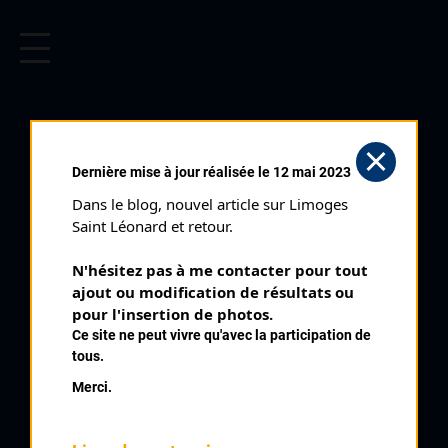
CYCLISME EN LIMOUSIN
Archives cyclistes du Limousin depuis le début du 20ème
siècle.
Dernière mise à jour réalisée le 12 mai 2023
Dans le blog, nouvel article sur Limoges 
Saint Léonard et retour.
N'hésitez pas à me contacter pour tout 
ajout ou modification de résultats ou 
pour l'insertion de photos.
Ce site ne peut vivre qu'avec la participation de
tous.
CHESNEAU BERNARD
Merci.
PALMARÈS