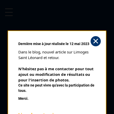
CYCLISME EN LIMOUSIN
Archives cyclistes du Limousin depuis le début du 20ème
siècle.
Dernière mise à jour réalisée le 12 mai 2023
Dans le blog, nouvel article sur Limoges 
Saint Léonard et retour.
N'hésitez pas à me contacter pour tout 
ajout ou modification de résultats ou 
pour l'insertion de photos.
Ce site ne peut vivre qu'avec la participation de
tous.
DAGUET JEANINE
Merci.
PALMARÈS